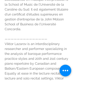
la School of Music de l’Université de la 
Caroline du Sud. Il est également titulaire 
d’un certificat d’études supérieures en 
gestion d’entreprise de la John Molson 
School of Business de l’Université 
Concordia.
——————————————
Viktor Lazarov is an interdisciplinary 
researcher and performer specializing in 
the analysis of baroque performance 
practice styles and 20th and 21st century 
piano repertoire by Canadian and 
Balkan/Eastern European composers.
Equally at ease in the lecture recital, 
lecture and solo recital settings, Viktor 
has presented his work in research 
creation at the Second international 
Conference on Computational and 
Cognitive Musicology in Utrecht, the 
Netherlands; the Ninth Congress on Music 