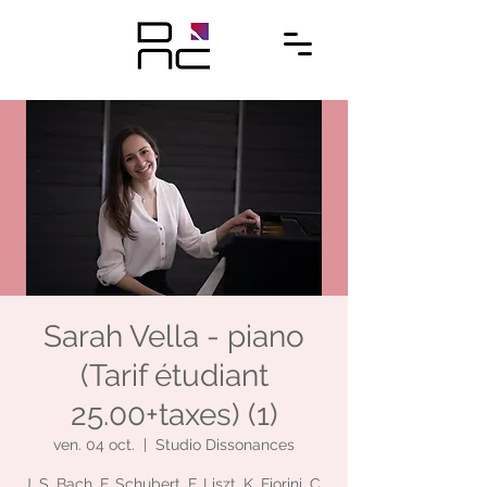
Sarah Vella - piano
(Tarif étudiant
25.00+taxes) (1)
ven. 04 oct.
  |  
Studio Dissonances
J. S. Bach, F. Schubert, F. Liszt, K. Fiorini, C.