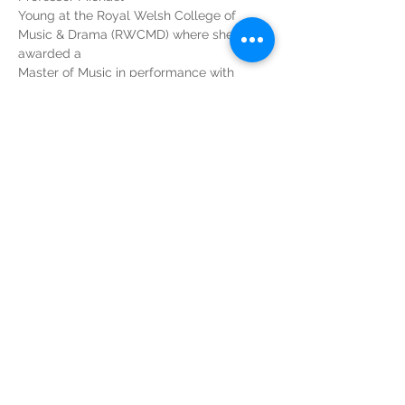
Young at the Royal Welsh College of 
Music & Drama (RWCMD) where she was 
awarded a
Master of Music in performance with 
distinction. Over the past few years, she 
was able to
perform in Malta, the United Kingdom, 
Italy and Canada. Among others one may 
mention a
voice and piano recital held as part of the 
International Spring Orchestra Festival in 
Malta;
recitals held in Gloucestershire and 
Clevedon, a two piano recital at Oxford 
University; recitals
held in Gubbio and most recently in Trevi, 
Italy.
She is currently pursuing her doctorate 
studies in piano performance at the 
Université de
Montréal (UdeM, Canada) with Professor 