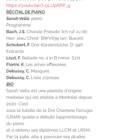
https://youtu.be/t-pLUpRPP_g
RÉCITAL DE PIANO
Sarah Vella
, piano
Programme:
Bach, J.S. 
Chorale Prelude 'Ich ruf zu dir, 
Herr Jesu Christ' BWV639 (arr. Busoni)
Schubert, F. 
Drei Klavierstücke, D. 946
Entracte
Liszt, F. 
Ballade no. 2 in B minor, S171
Fiorini, K. 
Les ames effleurées
Debussy, C. 
Masques
Debussy, C. 
L'isle Joyeuse
BIO
Sarah Vella est une pianiste d’origine 
maltaise qui est établie à Montréal depuis 
2020. C’est
sous la tutelle de la Dre Charlene Farrugia 
(LRAM) qu’elle a débuté l’apprentissage 
du piano
et a obtenu ses diplômes LLCM et LRSM. 
Par la suite, elle a poursuivi ses études 