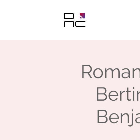
Romant
Berti
Benja