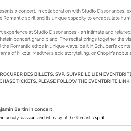
esents a concert, in collaboration with Studio Dissonances, e
he Romantic spirit and its unique capacity to encapsulate hu
rt experience at Studio Dissonances - an intimate and relaxe
stein concert grand piano. The recital brings together the visi
e Romantic ethos in unique ways, be it in Schubert’s contem
drama of Nikolai Medtner’s epic storytelling, or Chopin’s noble
ROCURER DES BILLETS, SVP, SUIVRE LE LIEN EVENTBRITE
CHASE TICKETS, PLEASE FOLLOW THE EVENTBRITE LIN
jamin Bertin in concert
he beauty, passion, and intimacy of the Romantic spirit.