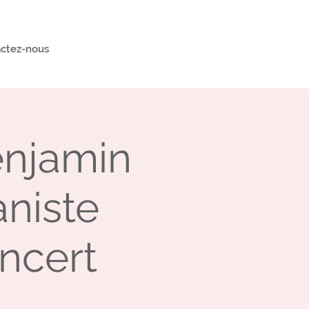
ctez-nous
enjamin
aniste
oncert