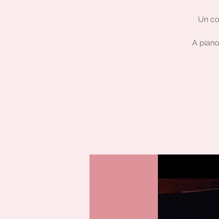
Un con
A piano