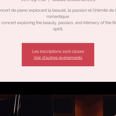
cert de piano explorant la beauté, la passion et l'intimité de l
romantique.
 concert exploring the beauty, passion, and intimacy of the 
spirit.
Les inscriptions sont closes
Voir d'autres événements