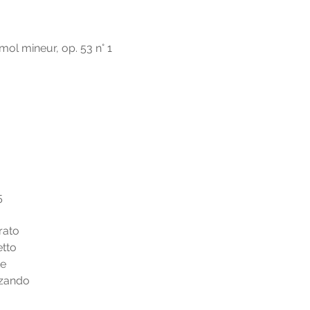
ol mineur, op. 53 n° 1
5
rato
etto
te
rzando