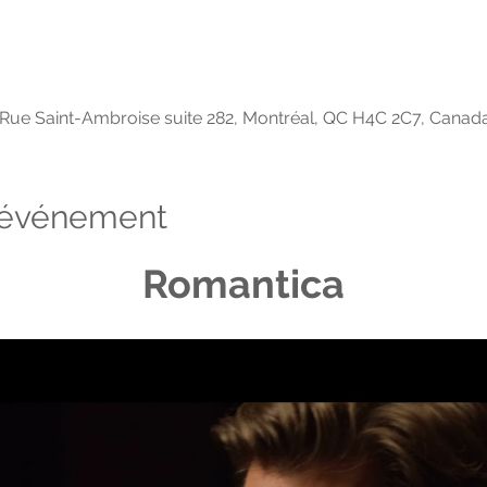
Rue Saint-Ambroise suite 282, Montréal, QC H4C 2C7, Canad
l'événement
Romantica