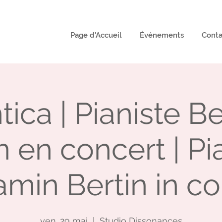
Page d'Accueil
Événements
Conta
ica | Pianiste B
n en concert | Pi
min Bertin in c
ven. 29 mai
  |  
Studio Dissonances