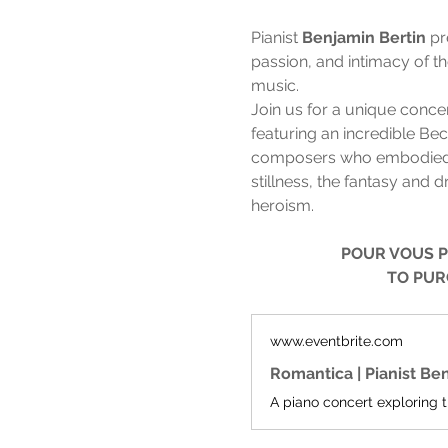
Pianist 
Benjamin Bertin
 pr
passion, and intimacy of t
music.
Join us for a unique conce
featuring an incredible Bech
composers who embodied th
stillness, the fantasy and 
heroism.
POUR VOUS P
TO PUR
www.eventbrite.com
Romantica | Pianist Ben
A piano concert exploring t