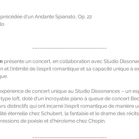
 précédée d'un Andante Spianato, Op. 22
lo
______________________________
in
 présente un concert, en collaboration avec Studio Dissonan
 et l'intimité de l'esprit romantique et sa capacité unique à e
que.
xpérience de concert unique au Studio Dissonances – un es
 type loft, doté d'un incroyable piano à queue de concert Bechs
rs distinctifs qui ont incarné l'esprit romantique de manière u
té éternelle chez Schubert, la fantaisie et le drame des récits
ressions de poésie et d'héroïsme chez Chopin.
______________________________