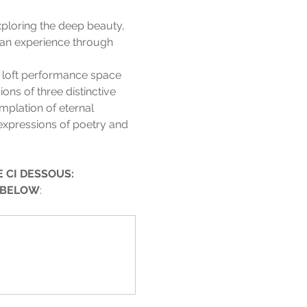
xploring the deep beauty, 
man experience through 
d loft performance space 
ons of three distinctive 
plation of eternal 
 expressions of poetry and 
 CI DESSOUS:
K BELOW
: