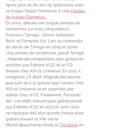
Après plus de dix ans de spectacles avec 
sa troupe Pasión Flamenca, il crée 
l’Atelier 
de guitare Flamenca. 
En 2004, débute une longue période de 
recherches sur trois compositeurs : 
Francisco Tárrega, Johann Sebastian 
Bach et Fernando Sor. Lors du centenaire 
du décès de Tárrega en 2009 et après 
cinq années de recherches, paraît 
Tárrega 
: Intégrale des compositions pour guitare
 en 
partition aux Éditions d’OZ et un CD 
double chez XXI-21-Universal. En 2011, il 
enregistre 
J.S. Bach: Intégrale des œuvres 
pour luth
 de à la guitare sept cordes chez 
XXI-21-Universal et en supervise une 
édition chez d’OZ. Finalement, 
Fernando 
Sor : Les chefs-d’œuvre pour guitare
 paraît 
aux Éditions d’OZ en 2017 et vient clore 
ce triptyque des plus grands corpus pour 
guitare d’avant le XXe siècle.
Michel Beauchamp fonde le 
Trio Iberia
 en 