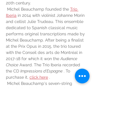
20th century.
 Michel Beauchamp founded the 
Trio 
Iberia
 in 2014 with violinist Johanne Morin 
and cellist Julie Trudeau. This ensemble 
dedicated to Spanish classical music 
performs original transcriptions made by 
Michel Beauchamp. After being a finalist 
at the Prix Opus in 2015, the trio toured 
with the Conseil des arts de Montréal in 
2017-18 for which it won the 
Audience 
Choice
 Award. The Trio Iberia recorded 
the CD 
Impressions d'Espagne
 . To 
purchase it, 
click here
 .
 Michel Beauchamp's seven-string 
classical guitar is a 2016 creation by 
luthier 
René Wilhelmy
 . For flamenco, Mr. 
Beauchamp uses a 1966 Ramirez, made 
by workshop manager Pedro Contreras y 
Valbuena.
 To learn more, visit his website: 
www.michel-beauchamp.com