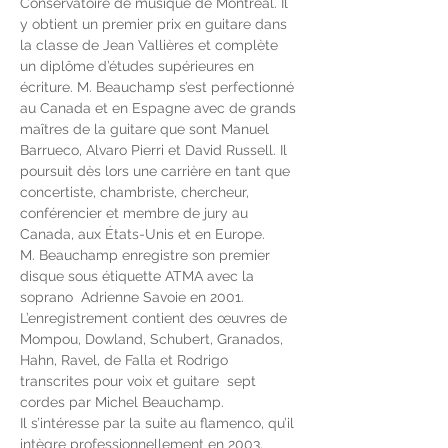
Conservatoire de musique de Montréal. Il 
y obtient un premier prix en guitare dans 
la classe de Jean Vallières et complète 
un diplôme d’études supérieures en 
écriture. M. Beauchamp s’est perfectionné 
au Canada et en Espagne avec de grands 
maîtres de la guitare que sont Manuel 
Barrueco, Alvaro Pierri et David Russell. Il 
poursuit dès lors une carrière en tant que 
concertiste, chambriste, chercheur, 
conférencier et membre de jury au 
Canada, aux États-Unis et en Europe.
M. Beauchamp enregistre son premier 
disque sous étiquette ATMA avec la 
soprano  Adrienne Savoie en 2001. 
L’enregistrement contient des œuvres de 
Mompou, Dowland, Schubert, Granados, 
Hahn, Ravel, de Falla et Rodrigo 
transcrites pour voix et guitare  sept 
cordes par Michel Beauchamp.
Il s’intéresse par la suite au flamenco, qu’il 
intègre professionnellement en 2003. 