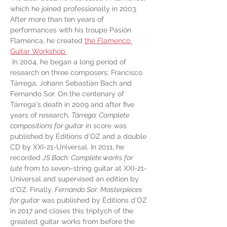
which he joined professionally in 2003. 
After more than ten years of 
performances with his troupe Pasión 
Flamenca, he created 
the Flamenco 
Guitar Workshop.
 In 2004, he began a long period of 
research on three composers: Francisco 
Tárrega, Johann Sebastian Bach and 
Fernando Sor. On the centenary of 
Tárrega's death in 2009 and after five 
years of research, 
Tárrega: Complete 
compositions for guitar
 in score was 
published by Éditions d'OZ and a double 
CD by XXI-21-Universal. In 2011, he 
recorded 
JS Bach: Complete works for 
lute
 from to seven-string guitar at XXI-21-
Universal and supervised an edition by 
d'OZ. Finally, 
Fernando Sor: Masterpieces 
for guitar
 was published by Éditions d'OZ 
in 2017 and closes this triptych of the 
greatest guitar works from before the 