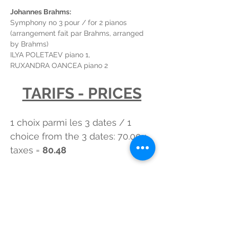
Johannes Brahms:
Symphony no 3 pour / for 2 pianos 
(arrangement fait par Brahms, arranged 
by Brahms)  
ILYA POLETAEV piano 1,
RUXANDRA OANCEA piano 2
TARIFS - PRICES
1 choix parmi les 3 dates / 1 
choice from the 3 dates: 70.00 + 
taxes = 
80.48 
2 choix de concerts sur 3 dates 
par membre / 2 choices from 
the 3 dates= 140.00 + taxes = 
160.97