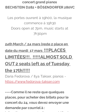
concert grand pianos 
BECHSTEIN D282 + BÖSENDORFER 280VC
Les portes ouvrent à 19h00, la musique 
commence à 19h30
Doors open at 7pm, music starts at 
7h30pm
24th March / 24 mars (reste 2 place en 
!!!PLACES 
date du mardi  17 mars  
LIMITÉES!!!.  !!!!!ALMOST SOLD 
OUT 2 seats left as of Tuesday 
the 17th!!!!!
Daria Fedorova / Ilya Takser, pianos - 
https://www.fedorova-takser.com
----Comme il ne reste que quelques 
places, pour acheter des billets pour le 
concert du 24, vous devez envoyer une 
demande par courriel à : 