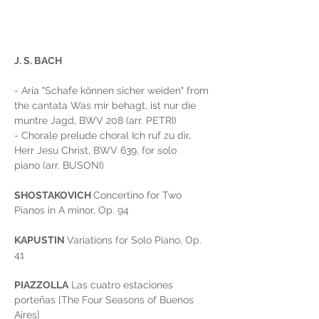
J. S. BACH 
- Aria "Schafe können sicher weiden" from 
the cantata Was mir behagt, ist nur die 
muntre Jagd, BWV 208 (arr. PETRI)
- Chorale prelude choral Ich ruf zu dir, 
Herr Jesu Christ, BWV 639, for solo 
piano (arr. BUSONI)
SHOSTAKOVICH 
Concertino for Two 
Pianos in A minor, Op. 94
KAPUSTIN 
Variations for Solo Piano, Op. 
41
PIAZZOLLA
 Las cuatro estaciones 
porteñas [The Four Seasons of Buenos 
Aires]